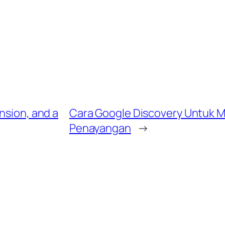
nsion, and a
Cara Google Discovery Untuk Ma
Penayangan
→