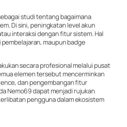
 sebagai studi tentang bagaimana
. Di sini, peningkatan level akun
u interaksi dengan fitur sistem. Hal
asi pembelajaran, maupun badge
kukan secara profesional melalui pusat
. Semua elemen tersebut mencerminkan
rience, dan pengembangan fitur
ada Nemo69 dapat menjadi rujukan
terlibatan pengguna dalam ekosistem