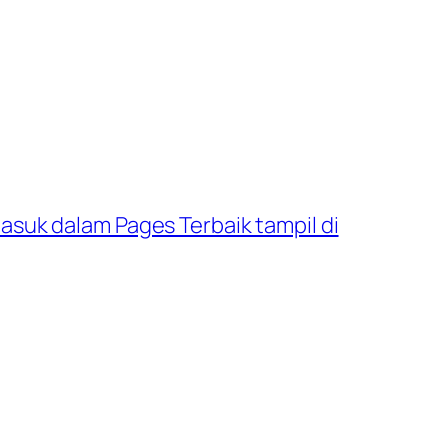
suk dalam Pages Terbaik tampil di